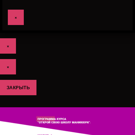
×
×
×
ЗАКРЫТЬ